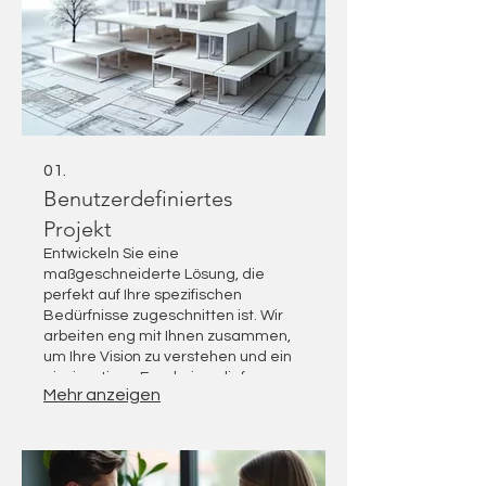
01.
Benutzerdefiniertes
Projekt
Entwickeln Sie eine
maßgeschneiderte Lösung, die
perfekt auf Ihre spezifischen
Bedürfnisse zugeschnitten ist. Wir
arbeiten eng mit Ihnen zusammen,
um Ihre Vision zu verstehen und ein
einzigartiges Ergebnis zu liefern.
Mehr anzeigen
Dieses Paket ist ideal für Projekte,
die eine individuelle
Herangehensweise erfordern.
Lassen Sie uns Ihre einzigartige
Herausforderung gemeinsam